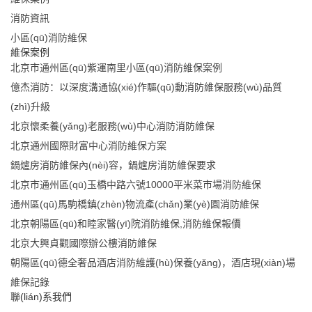
消防資訊
小區(qū)消防維保
維保案例
北京市通州區(qū)紫運南里小區(qū)消防維保案例
億杰消防：以深度溝通協(xié)作驅(qū)動消防維保服務(wù)品質
(zhì)升級
北京懷柔養(yǎng)老服務(wù)中心消防消防維保
北京通州國際財富中心消防維保方案
鍋爐房消防維保內(nèi)容，鍋爐房消防維保要求
北京市通州區(qū)玉橋中路六號10000平米菜市場消防維保
通州區(qū)馬駒橋鎮(zhèn)物流產(chǎn)業(yè)園消防維保
北京朝陽區(qū)和睦家醫(yī)院消防維保,消防維保報價
北京大興貞觀國際辦公樓消防維保
朝陽區(qū)德全奢品酒店消防維護(hù)保養(yǎng)，酒店現(xiàn)場
維保記錄
聯(lián)系我們