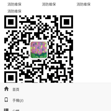
消防維保
消防維保
消防維保
消防維保
掃碼咨詢
首頁
感谢您访问我们的网站，您可能还对以下资源感兴趣：
手機(jī)
羞羞漫画在线-一区二区在线看-国产主播av-久久视频在线免费观看-日韩
24H熱線電話：400-
福利影院-国产福利视频在线-国产又粗又黄又爽-亚洲黄色片网站-亚洲柠