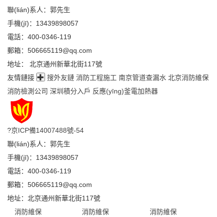
聯(lián)系人：郭先生
手機(jī)：13439898057
電話：400-0346-119
郵箱：506665119@qq.com
地址： 北京通州新華北街117號
友情鏈接
搜外友鏈
消防工程施工
南京管道查漏水
北京消防維保
消防檢測公司
深圳積分入戶
反應(yīng)釜電加熱器
?
京ICP備14007488號-54
聯(lián)系人：郭先生
手機(jī)：13439898057
電話：400-0346-119
郵箱：506665119@qq.com
地址：北京通州新華北街117號
消防維保
消防維保
消防維保