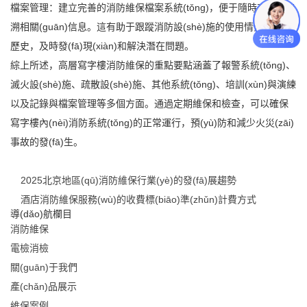
檔案管理：建立完善的消防維保檔案系統(tǒng)，便于隨時查閱和追
溯相關(guān)信息。這有助于跟蹤消防設(shè)施的使用情況和維保
歷史，及時發(fā)現(xiàn)和解決潛在問題。
綜上所述，高層寫字樓消防維保的重點要點涵蓋了報警系統(tǒng)、
滅火設(shè)施、疏散設(shè)施、其他系統(tǒng)、培訓(xùn)與演練
以及記錄與檔案管理等多個方面。通過定期維保和檢查，可以確保
寫字樓內(nèi)消防系統(tǒng)的正常運行，預(yù)防和減少火災(zāi)
事故的發(fā)生。
2025北京地區(qū)消防維保行業(yè)的發(fā)展趨勢
酒店消防維保服務(wù)的收費標(biāo)準(zhǔn)計費方式
導(dǎo)航欄目
消防維保
電檢消檢
關(guān)于我們
產(chǎn)品展示
維保案例