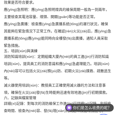
效果是否符合要求。
應(yīng)急照明：應(yīng)急照明燈具的維保周期一般為一到兩年，
主要檢查其電池容量、燈頭、開關(guān)等功能是否正常。
應(yīng)急廣播：檢查應(yīng)急廣播系統(tǒng)的運行狀況，確保
其能夠在緊急情況下正常工作。在確認(rèn)火災(zāi)后，應(yīng)急
廣播系統(tǒng)應(yīng)能同時向全樓發(fā)出廣播，通知人員采取
緊急措施。
五、培訓(xùn)與演練
消防知識培訓(xùn)：定期組織大廈內(nèi)的員工進(jìn)行消防知識
培訓(xùn)，提高員工的消防意識和應(yīng)急處理能力。培訓(xùn)
內(nèi)容可以包括火災(zāi)預(yù)防、初期火災(zāi)撲救、疏散逃生
等。
滅火器使用培訓(xùn)：教授員工正確使用滅火器的方法和注意事
項，確保在火災(zāi)發(fā)生時能夠迅速有效地進(jìn)行初期撲救。
六、記錄與檔案管理
詳細(xì)記錄：對每次的消防維保工作進(jìn)行詳細(xì)記錄，包括檢
你们是怎么收费的呢？
查時間、檢查內(nèi)容、發(fā)現(xiàn)的問題以及處理措施等。