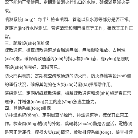
況下能夠正常使用。定期測量消火栓出口的水壓，確保滿足滅火要
求。
噴淋系統(tǒng)：每半年檢查噴頭、管道以及水源等部分是否正常。
定期進(jìn)行水壓測試、管道清理和閥門檢查等工作，確保其工作正
常。
三、疏散設(shè)施維保
疏散通道：檢查疏散通道是否暢通無阻，無障礙物堆放、占用現
(xiàn)象。確保疏散通道內(nèi)的指示標(biāo)志、應(yīng)急照明
等設(shè)施完好，清晰可見。
防火門與卷簾：定期檢查疏散通道的防火門、防火卷簾等設(shè)備
的運行狀況，確保其能夠在火災(zāi)時發(fā)揮隔離作用。
演練測試：定期組織疏散演練，檢驗疏散通道和設(shè)施是否正常
運作，并增強(qiáng)員工的應(yīng)急逃生能力。
四、其他系統(tǒng)維保
防排煙系統(tǒng)：定期檢查防煙門、排煙通道等，確保其正常工
作。檢查風(fēng)機(jī)的外觀、葉輪轉(zhuǎn)動是否靈活，電機(jī)
是否正常運行。模擬火災(zāi)情況，啟動排煙系統(tǒng)，檢查排煙