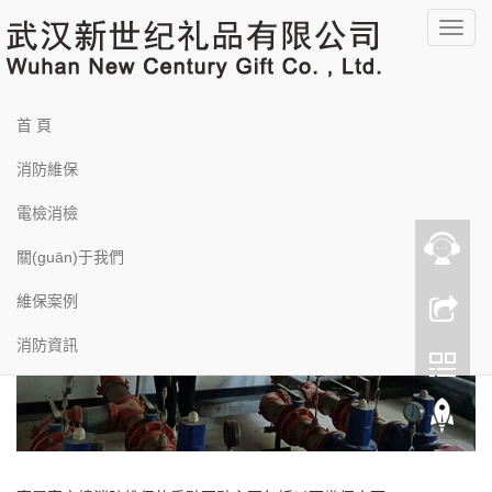
羞羞漫画在线-一区二区在线看-国产主播av-久久视频在线免费观看-日韩
福利影院-国产福利视频在线-国产又粗又黄又爽-亚洲黄色片网站-亚洲柠
導
檬福利资源导航-av中文字幕一区-亚洲free性xxxx护士hd-69av一区二区
三区-中文字幕欧美一区-91性色-欧美呦呦呦
(dǎo)
您的位置：
首頁
>>
消防維保
航
消防維保
高層寫字樓消防維保的重點要點
首 頁
菜
發(fā)布時間：2025-02-28 13:25:03
單
消防維保
電檢消檢
關(guān)于我們
維保案例
消防資訊