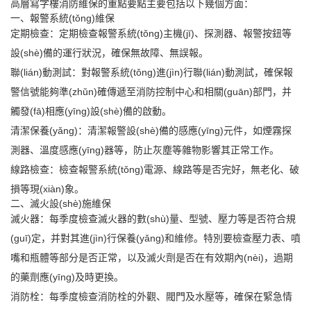
高層寫字樓消防維保的重點要點主要包括以下幾個方面：
一、報警系統(tǒng)維保
定期檢查：定期檢查報警系統(tǒng)主機(jī)、探測器、報警按鈕等
設(shè)備的運行狀況，確保無故障、無誤報。
聯(lián)動測試：對報警系統(tǒng)進(jìn)行聯(lián)動測試，確保報
警信號能夠準(zhǔn)確傳遞至消防控制中心和相關(guān)部門，并
觸發(fā)相應(yīng)設(shè)備的啟動。
清潔保養(yǎng)：清潔報警設(shè)備的感應(yīng)元件，如煙霧探
測器、溫度感應(yīng)器等，防止灰塵等雜物影響其正常工作。
線路檢查：檢查報警系統(tǒng)電源、線路等是否完好，無老化、破
損等現(xiàn)象。
二、滅火設(shè)施維保
滅火器：每季度檢查滅火器的數(shù)量、型號、壓力等是否符合規
(guī)定，并對其進(jìn)行保養(yǎng)和維修。特別要檢查壓力表、噴
嘴和瓶體等部分是否正常，以及滅火劑是否在有效期內(nèi)，過期
的藥劑應(yīng)及時更換。
消防栓：每季度檢查消防栓的外觀、閥門及水壓等，確保在緊急情