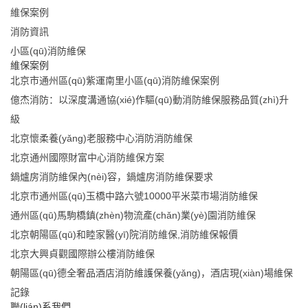
維保案例
消防資訊
小區(qū)消防維保
維保案例
北京市通州區(qū)紫運南里小區(qū)消防維保案例
億杰消防：以深度溝通協(xié)作驅(qū)動消防維保服務品質(zhì)升
級
北京懷柔養(yǎng)老服務中心消防消防維保
北京通州國際財富中心消防維保方案
鍋爐房消防維保內(nèi)容，鍋爐房消防維保要求
北京市通州區(qū)玉橋中路六號10000平米菜市場消防維保
通州區(qū)馬駒橋鎮(zhèn)物流產(chǎn)業(yè)園消防維保
北京朝陽區(qū)和睦家醫(yī)院消防維保,消防維保報價
北京大興貞觀國際辦公樓消防維保
朝陽區(qū)德全奢品酒店消防維護保養(yǎng)，酒店現(xiàn)場維保
記錄
聯(lián)系我們