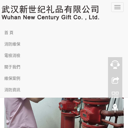
羞羞漫画在线-一区二区在线看-国产主播av-久久视频在线免费观看-日韩
福利影院-国产福利视频在线-国产又粗又黄又爽-亚洲黄色片网站-亚洲柠
導
檬福利资源导航-av中文字幕一区-亚洲free性xxxx护士hd-69av一区二区
三区-中文字幕欧美一区-91性色-欧美呦呦呦
航
您的位置：
首頁
>>
維保案例
菜
維保案例
通州區(qū)馬駒橋鎮(zhèn)物流產(chǎn)業(yè)園消防維保
首 頁
單
發(fā)布時間：2023-12-07 11:34:25
倉儲物流場所建筑面積大、可燃物多，一旦失火后會迅速蔓延，形
消防維保
成立體燃燒，極易造成建筑二次垮塌，撲救風險高。所以日常的消
電檢消檢
防維保工作必須認真負責，只有保障消防設施的正常運行才能更好
的保障人的生命與財產(chǎn)的安全，一旦火災把損失降低到*小。
關于我們
維保案例
消防資訊