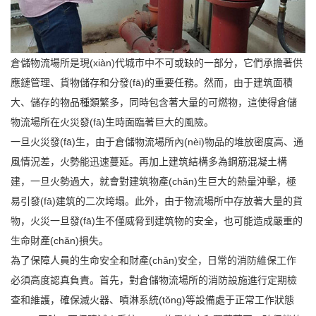
倉儲物流場所是現(xiàn)代城市中不可或缺的一部分，它們承擔著供
應鏈管理、貨物儲存和分發(fā)的重要任務。然而，由于建筑面積
大、儲存的物品種類繁多，同時包含著大量的可燃物，這使得倉儲
物流場所在火災發(fā)生時面臨著巨大的風險。
一旦火災發(fā)生，由于倉儲物流場所內(nèi)物品的堆放密度高、通
風情況差，火勢能迅速蔓延。再加上建筑結構多為鋼筋混凝土構
建，一旦火勢過大，就會對建筑物產(chǎn)生巨大的熱量沖擊，極
易引發(fā)建筑的二次垮塌。此外，由于物流場所中存放著大量的貨
物，火災一旦發(fā)生不僅威脅到建筑物的安全，也可能造成嚴重的
生命財產(chǎn)損失。
為了保障人員的生命安全和財產(chǎn)安全，日常的消防維保工作
必須高度認真負責。首先，對倉儲物流場所的消防設施進行定期檢
查和維護，確保滅火器、噴淋系統(tǒng)等設備處于正常工作狀態