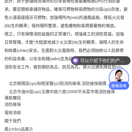
此外，對于倉儲物流場所的日常管理也需要嚴格執(zhí)行消防要
求。要定期檢查儲存物品，確保可燃物與易燃物的分區(qū)存放，避
免火源直接接近可燃物；加強場所內(nèi)的通風設施，降低火災發
(fā)生的概率；保持場所整潔，避免雜物和易燃廢棄物的堆放。
總之，只有保障消防設施的正常運行，增強員工的消防意識，加強
日常管理，才能*大程度地減少火災發(fā)生的概率，保障人的生命
和財產(chǎn)安全。在面對火災風險時，我們必須始終以人民群眾
的利益為重，以安全和穩(wěn)定為前提，切實加強倉儲物流場所的
可以介绍下你们的产品么？
消防安全工作，做到預防為主、防范為先，將火災損失降低到*小。
北京朝陽區(qū)和睦家醫(yī)院消防維保,消防維保報價
北京市通州區(qū)玉橋中路六號10000平米菜市場消防維保
導航欄目
消防維保
電檢消檢
關于我們
產(chǎn)品展示