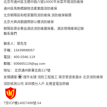
北京市通州區玉橋中路六號10000平米菜市場消防維保
通州區馬駒橋鎮物流產業園消防維保
北京朝陽區和睦家醫院消防維保,消防維保報價
北京大興貞觀國際辦公樓消防維保
朝陽區德全奢品酒店消防維護保養，酒店現場維保記錄
聯系我們
聯系人：郭先生
手機：13439898057
電話：400-0346-119
郵箱：506665119@qq.com
地址： 北京通州新華北街117號
友情鏈接
搜外友鏈
消防工程施工
南京管道查漏水
北京消防維保
消防檢測公司
深圳積分入戶
反應釜電加熱器
?
京ICP備14007488號-54