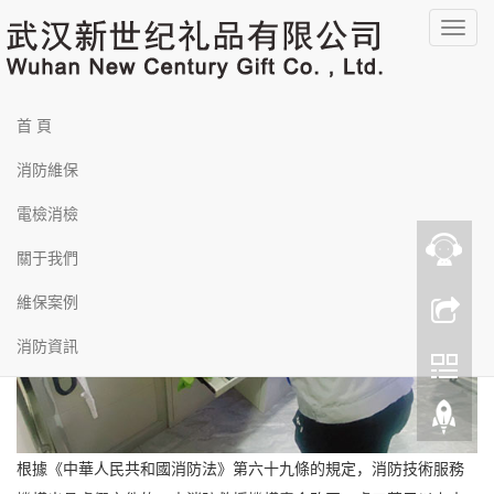
羞羞漫画在线-一区二区在线看-国产主播av-久久视频在线免费观看-日韩
福利影院-国产福利视频在线-国产又粗又黄又爽-亚洲黄色片网站-亚洲柠
導
檬福利资源导航-av中文字幕一区-亚洲free性xxxx护士hd-69av一区二区
三区-中文字幕欧美一区-91性色-欧美呦呦呦
航
您的位置：
首頁
>>
消防維保
菜
消防維保
消防維保單位出具虛假報告按照什么處罰
首 頁
單
發布時間：2024-06-27 10:51:25
消防維保
電檢消檢
關于我們
維保案例
消防資訊
根據《中華人民共和國消防法》第六十九條的規定，消防技術服務