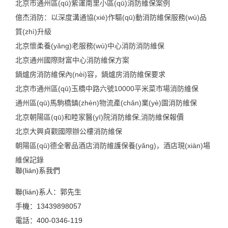
北京市通州區(qū)紫運南里小區(qū)消防維保案例
億杰消防：以深度溝通協(xié)作驅(qū)動消防維保服務(wù)品
質(zhì)升級
北京懷柔養(yǎng)老服務(wù)中心消防消防維保
北京通州國際財富中心消防維保方案
鍋爐房消防維保內(nèi)容，鍋爐房消防維保要求
北京市通州區(qū)玉橋中路六號10000平米菜市場消防維保
通州區(qū)馬駒橋鎮(zhèn)物流產(chǎn)業(yè)園消防維保
北京朝陽區(qū)和睦家醫(yī)院消防維保,消防維保報價
北京大興貞觀國際辦公樓消防維保
朝陽區(qū)德全奢品酒店消防維護保養(yǎng)，酒店現(xiàn)場
維保記錄
聯(lián)系我們
聯(lián)系人：郭先生
手機：13439898057
電話：400-0346-119