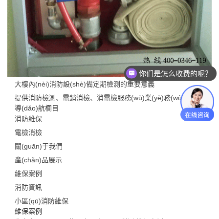
你们是怎么收费的呢？
大樓內(nèi)消防設(shè)備定期檢測的重要意義
提供消防檢測、電銷消檢、消電檢服務(wù)業(yè)務(wù)
導(dǎo)航欄目
消防維保
電檢消檢
關(guān)于我們
產(chǎn)品展示
維保案例
消防資訊
小區(qū)消防維保
維保案例