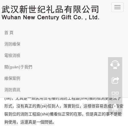
羞羞漫画在线-一区二区在线看-国产主播av-久久视频在线免费观看-日韩
福利影院-国产福利视频在线-国产又粗又黄又爽-亚洲黄色片网站-亚洲柠
導
檬福利资源导航-av中文字幕一区-亚洲free性xxxx护士hd-69av一区二区
三区-中文字幕欧美一区-91性色-欧美呦呦呦
(dǎo)
您的位置：
首頁
>>
電檢消檢
航
電檢消檢
建筑中消防設(shè)備檢測維保如何進行
首 頁
菜
發(fā)布時間：2021-08-24 04:08:36
單
消防檢測的目的就是將一些不合格的設(shè)備更換或者維修，消防
消防維保
檢測在現(xiàn)代的社會中已經(jīng)是非常有必要的定期檢測和執
電檢消檢
(zhí)行了，由于目前的城市發(fā)進程非常的快，不管是大大小小的
樓宇都聚集中大量的人員，而作為消防工程設(shè)備就是在應
關(guān)于我們
(yīng)對一些突發(fā)火災(zāi)的情況下。
維保案例
消防資訊
就是救命的稻草，但是這種設(shè)備有是長期的處于閑置狀態
(tài)，尤其是一些民用住宅樓的消防工程設(shè)備的檢測更是流于
形式，沒有真正的責(zé)任到人，落實到位，這樣很容易造成這些安
裝到位的消防工程設(shè)備看似正常的在那，但是真正的事不是能
夠使用，這還真是一個問號。