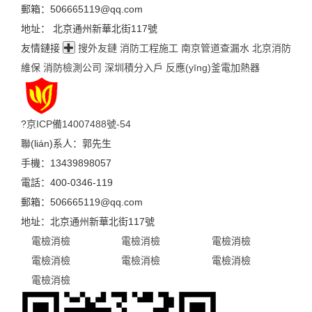
郵箱：506665119@qq.com
地址： 北京通州新華北街117號
友情鏈接
搜外友鏈
消防工程施工
南京管道查漏水
北京消防
維保
消防檢測公司
深圳積分入戶
反應(yīng)釜電加熱器
?
京ICP備14007488號-54
聯(lián)系人：郭先生
手機：13439898057
電話：400-0346-119
郵箱：506665119@qq.com
地址：北京通州新華北街117號
電檢消檢
電檢消檢
電檢消檢
電檢消檢
電檢消檢
電檢消檢
電檢消檢